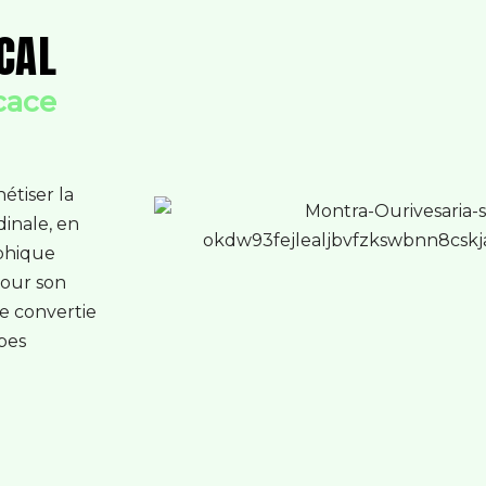
CAL
cace
étiser la
dinale, en
aphique
pour son
re convertie
pes